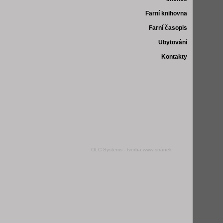
Farní knihovna
Farní časopis
Ubytování
Kontakty
OLC Systems -
tvorba www stránek