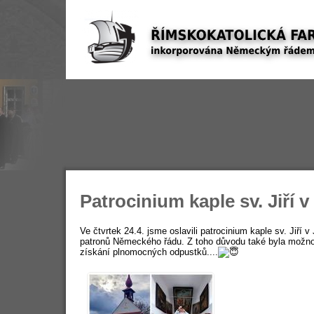
Patrocinium kaple sv. Jiří 
Ve čtvrtek 24.4. jsme oslavili patrocinium kaple sv. Jiří v 
patronů Německého řádu. Z toho důvodu také byla možno
získání plnomocných odpustků....