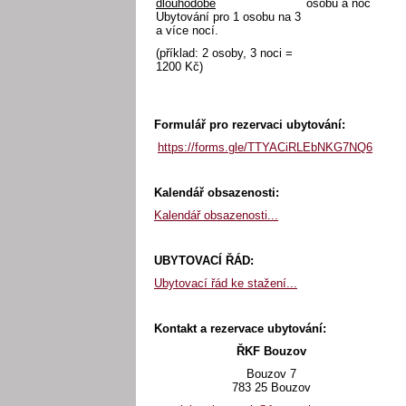
dlouhodobě
osobu a noc
Ubytování pro 1 osobu na 3
a více nocí.
(příklad: 2 osoby, 3 noci =
1200 Kč)
Formulář pro rezervaci ubytování:
https://forms.gle/TTYACiRLEbNKG7NQ6
Kalendář obsazenosti:
Kalendář obsazenosti...
UBYTOVACÍ ŘÁD:
Ubytovací řád ke stažení...
Kontakt a rezervace ubytování:
ŘKF Bouzov
Bouzov 7
783 25 Bouzov