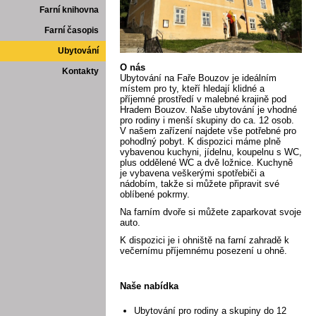
Farní knihovna
Farní časopis
Ubytování
O nás
Kontakty
Ubytování na Faře Bouzov je ideálním
místem pro ty, kteří hledají klidné a
příjemné prostředí v malebné krajině pod
Hradem Bouzov. Naše ubytování je vhodné
pro rodiny i menší skupiny do ca. 12 osob.
V našem zařízení najdete vše potřebné pro
pohodlný pobyt. K dispozici máme plně
vybavenou kuchyni, jídelnu, koupelnu s WC,
plus oddělené WC a dvě ložnice. Kuchyně
je vybavena veškerými spotřebiči a
nádobím, takže si můžete připravit své
oblíbené pokrmy.
Na farním dvoře si můžete zaparkovat svoje
auto.
K dispozici je i ohniště na farní zahradě k
večernímu příjemnému posezení u ohně.
Naše nabídka
Ubytování pro rodiny a skupiny do 12