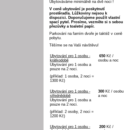
Ubytováváme minimálně na dvě noci !
V ceně ubytování je poskytnutí
prostěradla. Lůžkoviny nejsou k
dispozici. Doporučujeme použít vlastní
spací pytel. Prosíme, vezměte si s sebou
přezůvky a toaletní papír.
Parkování na farním dvoře je taktéž v ceně
pobytu.
Těšíme se na Vaši návštěvu!
Ubytování pro 1 osobu -
650
Kč /
krátkodobě
osobu a noc
Ubytování pro 1 osobu a
pouze na 2 noci.
(příklad: 1 osoba, 2 noci =
1300 Kč)
Ubytování pro 1 osobu -
300
Kč / osobu
střednědobě
a noc
Ubytování pro 1 osobu a
pouze na 2 noci.
(příklad: 2 osoby, 2 noci =
1200 Kč)
Ubytování pro 1 osobu -
200
Kč /